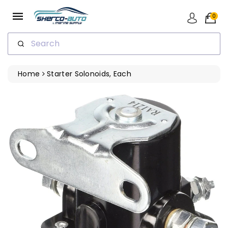
ip To
ntent
0
Search
Home
Starter Solonoids, Each