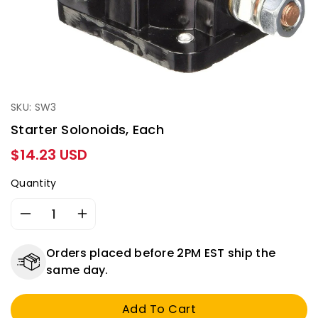
SKU: SW3
Starter Solonoids, Each
Regular
$14.23 USD
price
Quantity
Decrease
Increase
quantity
quantity
for
for
Orders placed before 2PM EST ship the
Starter
Starter
same day.
Solonoids,
Solonoids,
Each
Each
Add To Cart